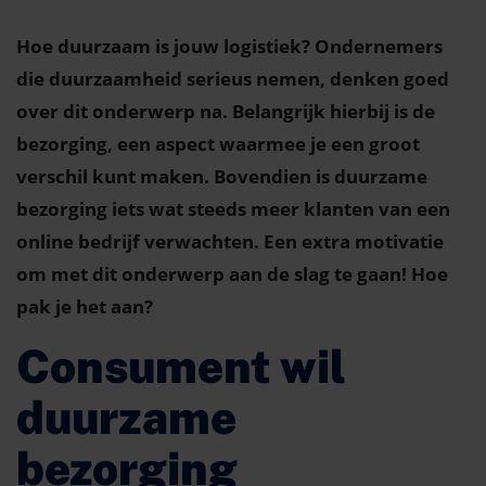
Hoe duurzaam is jouw logistiek? Ondernemers
die duurzaamheid serieus nemen, denken goed
over dit onderwerp na.
Belangrijk
hier
bij
is
d
e
bezorging
, een aspect waarmee je een groot
verschil kunt maken
.
Bovendien is d
uurzame
bezorging
iets wat
steeds meer klanten
van een
online bedrijf verwachten
. Een extra motivatie
om
met dit o
nderwerp aan de slag te gaan
!
Hoe
pak je het aan?
Consument wil
duurzame
bezorging