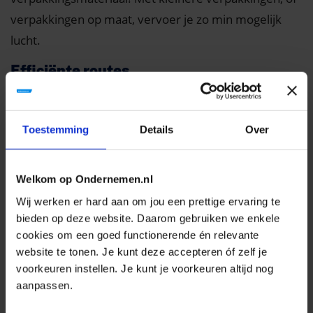
verpakkingen op maat, vervoer je zo min mogelijk
lucht.
Efficiënte routes
Wil je jouw pakketten duurzaam bezorgen, kijk dan
ook naar de beste bezorgroutes. Is de route
Toestemming
Details
Over
optimaal? Dan gaat de uitstoot per bestelling omlaag.
De klant moet dan soms iets langer wachten op zijn of
haar bestelling, maar uit eerder genoemde
Welkom op Ondernemen.nl
onderzoek blijkt dat veel mensen dat geen enkel
Wij werken er hard aan om jou een prettige ervaring te
probleem vinden.
bieden op deze website. Daarom gebruiken we enkele
cookies om een goed functionerende én relevante
Gecombineerde oplossingen
website te tonen. Je kunt deze accepteren óf zelf je
voorkeuren instellen. Je kunt je voorkeuren altijd nog
Nog een manier om je bezorging duurzamer te
aanpassen.
maken is door vervoersopties te combineren: een