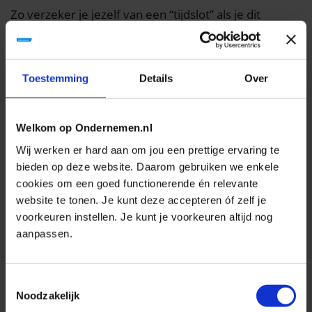
Zo verzeker je jezelf van een “tijdslot” als je dit
reserveert. Dan benut je de kennis en adequate
begeleiding bij de omzetting maximaal. Dat geeft je
zekerheid en zo word je deels ontzorgd.
Toestemming
Details
Over
2. Je kunt de tijd nemen om weloverwogen
keuzes te maken
Welkom op Ondernemen.nl
Door op tijd te beginnen aan de transitie heb je het
Wij werken er hard aan om jou een prettige ervaring te
heft in eigen hand. Je kunt zelf weloverwogen keuzes
bieden op deze website. Daarom gebruiken we enkele
cookies om een goed functionerende én relevante
maken vanuit je eigen criteria en jouw wensen wat
website te tonen. Je kunt deze accepteren óf zelf je
past bij jouw onderneming en jouw medewerkers.
voorkeuren instellen. Je kunt je voorkeuren altijd nog
Bijvoorbeeld of je wel of niet gebruik maakt van de
aanpassen.
eerbiedigende werking.
Eerbiedigende werking betekent dat je er als
Toestemmingsselectie
Noodzakelijk
werkgever voor kan kiezen om voor je medewerkers