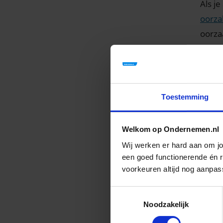
Als je
oorza
oorza
(goed
werke
grote 
Toestemming
Eige
Elk b
Welkom op Ondernemen.nl
versch
Wij werken er hard aan om j
risic
een goed functionerende én re
slech
voorkeuren altijd nog aanpas
lever
van k
Toestemmingsselectie
Noodzakelijk
Als e