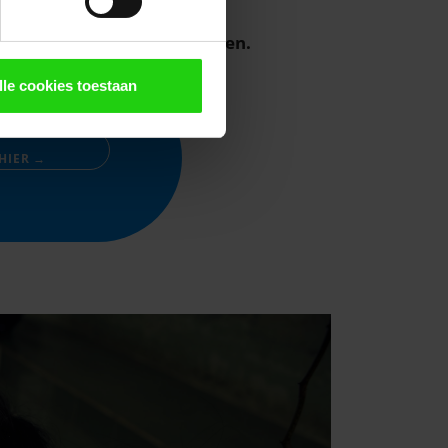
gaan van kinderarbeid in
anpak
kunnen je hierbij helpen.
lle cookies toestaan
 HIER →