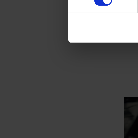
verpl
jouw 