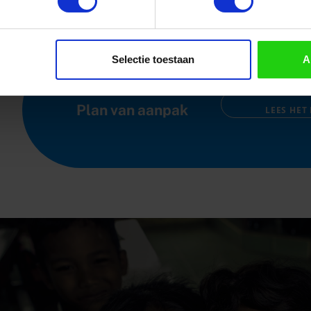
icht om stappen te nemen in het voorkomen en tegen
keten. De 8 actiepunten in het
voorbeeld-plan van a
Selectie toestaan
A
Plan van aanpak
LEES HET