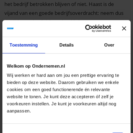
het bedrijf betrokken blijven of niet. Haast is de
vijand van een goede bedrijfsoverdracht: neem dus
de tijd en gebruik bijvoorbeeld dit
stappenplan voor bedrijfsverkoop
.
3. Stoppen of
Toestemming
Details
Over
doorstarten na
Welkom op Ondernemen.nl
financiële problemen
Wij werken er hard aan om jou een prettige ervaring te
bieden op deze website. Daarom gebruiken we enkele
Een ander scenario is dat het water je aan de lippen
cookies om een goed functionerende én relevante
staat: de bank stelt vragen, klanten bestellen minder
website te tonen. Je kunt deze accepteren óf zelf je
en leveranciers willen je alleen nog tegen contante
voorkeuren instellen. Je kunt je voorkeuren altijd nog
aanpassen.
betaling leveren. De waarde van je schulden is
inmiddels groter dan de waarde van je activa en dus
moet je wat. Ook al ziet het er somber uit, toch heb je
Toestemmingsselectie