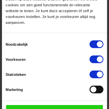
Jannie Benedictus
– Freelance financieel
cookies om een goed functionerende én relevante
website te tonen. Je kunt deze accepteren óf zelf je
journalist
voorkeuren instellen. Je kunt je voorkeuren altijd nog
Roger Planje
– Programmadirecteur
aanpassen.
Pensioenen, Ministerie van Sociale Zaken en
Werkgelegenheid
Toestemmingsselectie
Jurre de Haan
– Beleidssecretaris Pensioenen,
Noodzakelijk
VNO-NCW en MKB-Nederland
Willem van de Rotte
– Senior
Voorkeuren
pensioenadviseur, AWVN
Het webinar kun je hier terugkijken:
Statistieken
https://vimeo.com/780457054/28f98e5455
Marketing