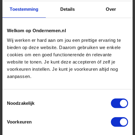
Toestemming
Details
Over
We zien dat deze toets, zoals nu voorgesteld in de
consultatietekst, de facto de mogelijkheid tot
vrijstelling voor veel werkgevers ernstig beperkt of
Welkom op Ondernemen.nl
zelfs uitsluit. Het risico bestaat dat
Wij werken er hard aan om jou een prettige ervaring te
bieden op deze website. Daarom gebruiken we enkele
uitvoeringscomplexiteit en kosten zo hoog worden
cookies om een goed functionerende én relevante
dat vrijstelling geen realistische optie meer is. Dit
website te tonen. Je kunt deze accepteren óf zelf je
raakt met name kleinere werkgevers die hun regeling
voorkeuren instellen. Je kunt je voorkeuren altijd nog
bij een verzekeraar of premiepensioeninstelling
aanpassen.
hebben ondergebracht.
Toestemmingsselectie
Daarbij komt dat de actuariële toetsing zoals die te
Noodzakelijk
lezen valt in de consultatietekst leidt tot ongewenste
prikkels. Werkgevers worden gestuurd naar een
Voorkeuren
risicovoller beleggingsbeleid om “gelijkwaardigheid”