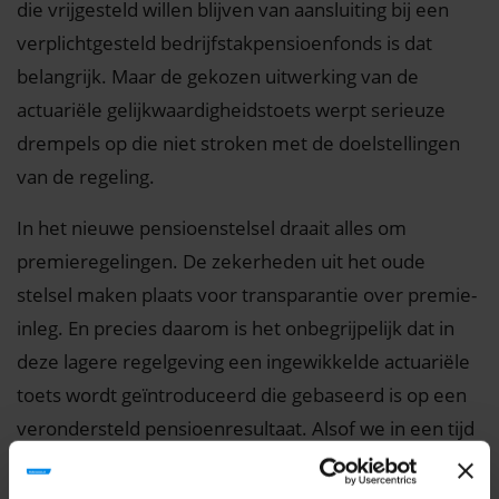
die vrijgesteld willen blijven van aansluiting bij een
verplichtgesteld bedrijfstakpensioenfonds is dat
belangrijk. Maar de gekozen uitwerking van de
actuariële gelijkwaardigheidstoets werpt serieuze
drempels op die niet stroken met de doelstellingen
van de regeling.
In het nieuwe pensioenstelsel draait alles om
premieregelingen. De zekerheden uit het oude
stelsel maken plaats voor transparantie over premie-
inleg. En precies daarom is het onbegrijpelijk dat in
deze lagere regelgeving een ingewikkelde actuariële
toets wordt geïntroduceerd die gebaseerd is op een
verondersteld pensioenresultaat. Alsof we in een tijd
leven waarin pensioenuitkomsten nog voorspelbaar
zijn.