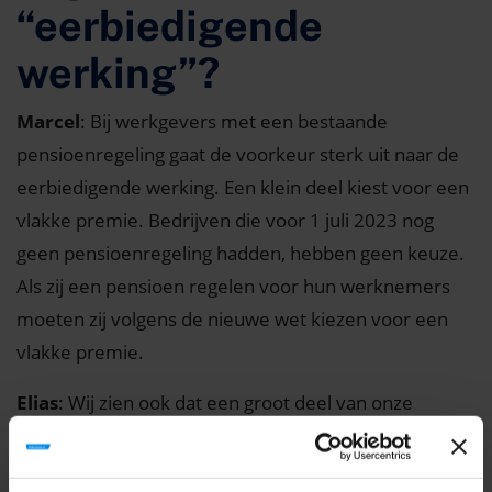
“eerbiedigende
werking”?
Marcel
: Bij werkgevers met een bestaande
pensioenregeling gaat de voorkeur sterk uit naar de
eerbiedigende werking. Een klein deel kiest voor een
vlakke premie. Bedrijven die voor 1 juli 2023 nog
geen pensioenregeling hadden, hebben geen keuze.
Als zij een pensioen regelen voor hun werknemers
moeten zij volgens de nieuwe wet kiezen voor een
vlakke premie.
Elias
: Wij zien ook dat een groot deel van onze
klanten kiest voor de eerbiedigende werking. De
belangrijkste reden is dat dit overgangsrecht ervoor