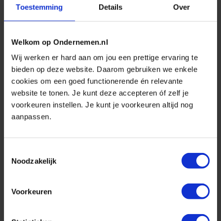
zorgt dat de pensioenlasten de komende jaren niet te
Toestemming
Details
Over
hard te stijgen. Ondernemers kunnen hun euro’s
maar één keer uitgeven. En ze hebben ook op andere
Welkom op Ondernemen.nl
terreinen te maken met kostenstijgingen. Toch is de
Wij werken er hard aan om jou een prettige ervaring te
eerbiedigende werking niet voor iedere werkgever
bieden op deze website. Daarom gebruiken we enkele
de beste keuze.
cookies om een goed functionerende én relevante
website te tonen. Je kunt deze accepteren óf zelf je
Als werkgevers voor
voorkeuren instellen. Je kunt je voorkeuren altijd nog
aanpassen.
een vlakke premie
kiezen, hoe hoog is de
Toestemmingsselectie
Noodzakelijk
gemiddelde vlakke
premie dan?
Voorkeuren
Marcel
: Vanuit Nationale-Nederlanden bieden we de