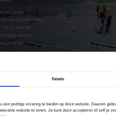
ordt steeds
 voor het klimaat, maar
. Om je over de
 handige tools en
ekijk ze hier.
Details
ou een prettige ervaring te bieden op deze website. Daarom geb
levante website te tonen. Je kunt deze accepteren óf zelf je voo