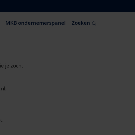
MKB ondernemerspanel
Zoeken
e je zocht
nl:
s.