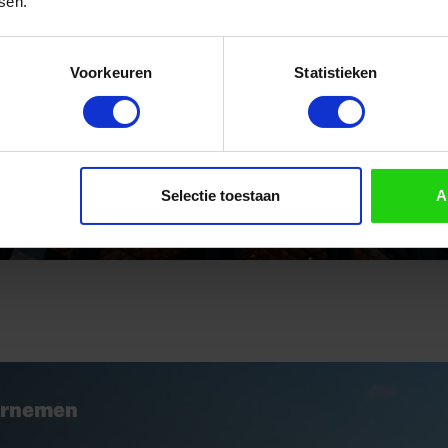
sen.
ijf, hoe regel je dat?
ubsidies en
Voorkeuren
Statistieken
rmatie over hoe je
ën van je
Selectie toestaan
A
dernemen