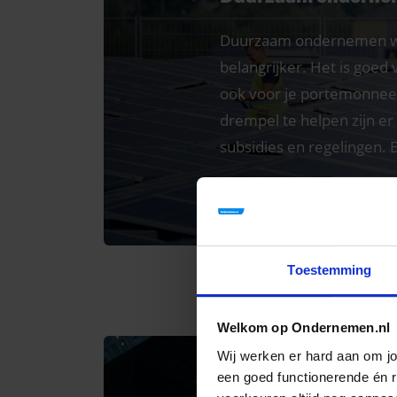
Duurzaam ondernemen w
belangrijker. Het is goed
ook voor je portemonnee
drempel te helpen zijn er
subsidies en regelingen. B
NAAR OVERZICHT
Toestemming
Welkom op Ondernemen.nl
Wij werken er hard aan om j
Financiering
een goed functionerende én re