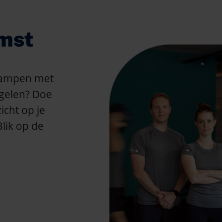
omst
 kampen met
gelen? Doe
icht op je
Blik op de