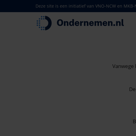
Deze site is een initiatief van VNO-NCW en MKB
Vanwege h
De
B