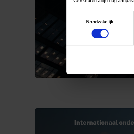
voorkeuren altijd nog aanpas
Een financieel gezond bedr
Toestemmingsselectie
Onder dit thema vind je s
Noodzakelijk
regelingen, maar ook info
inzicht krijgt in de financi
onderneming.
NAAR OVERZICHT
Internationaal on