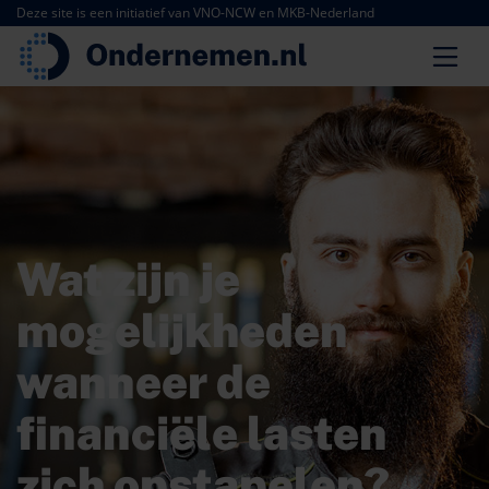
Deze site is een initiatief van VNO-NCW en MKB-Nederland
Wat zijn je
mogelijkheden
wanneer de
financiële lasten
zich opstapelen?