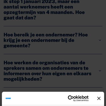
ik stop 1 januari 2023, maar een
aantal werknemers heeft een
opzegtermijn van 4 maanden. Hoe
gaat dat dan?
Hoe bereik je een ondernemer? Hoe
krijg je een ondernemer bij de
gemeente?
Hoe werken de organisaties van de
sprekers samen om ondernemers te
informeren over hun eigen en elkaars
mogelijkheden?
Welke subsidies en mogelijkheden
zijn er voor ondernemers zodat ik de