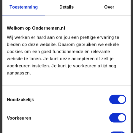
ondernemers daarnaar kan verwijzen?
Toestemming
Details
Over
Hoe pak je schuldsanering aan?
Welkom op Ondernemen.nl
Wanneer en hoe is de WHOA aan de
orde?
Wij werken er hard aan om jou een prettige ervaring te
bieden op deze website. Daarom gebruiken we enkele
cookies om een goed functionerende én relevante
Op welke manier proberen bedrijven
website te tonen. Je kunt deze accepteren óf zelf je
elkaar te helpen in dit soort tijden?
voorkeuren instellen. Je kunt je voorkeuren altijd nog
Bijv. Met barteldeals of andere
aanpassen.
manieren van samenwerken.
Toestemmingsselectie
Hoe om te gaan met coronaschuld en
Noodzakelijk
megahoge energietarieven als je een
restaurant hebt?
Voorkeuren