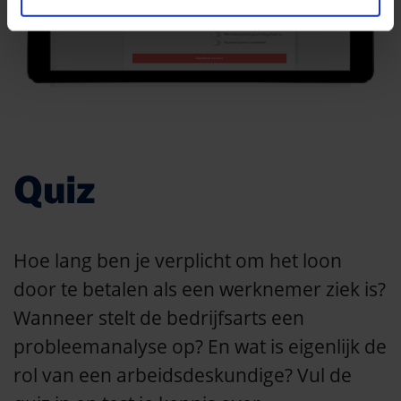
Quiz
Hoe lang ben je verplicht om het loon
door te betalen als een werknemer ziek is?
Wanneer stelt de bedrijfsarts een
probleemanalyse op? En wat is eigenlijk de
rol van een arbeidsdeskundige? Vul de