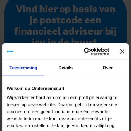
Vind hier op basis van
je postcode een
financieel adviseur bij
jou in de buurt.
FINANCIEEL ADVISEUR
Toestemming
Details
Over
Scan
Welkom op Ondernemen.nl
Wij werken er hard aan om jou een prettige ervaring te
bieden op deze website. Daarom gebruiken we enkele
cookies om een goed functionerende én relevante
De kosten voor een zieke werknemer
website te tonen. Je kunt deze accepteren óf zelf je
kunnen behoorlijk oplopen. Hoeveel
voorkeuren instellen. Je kunt je voorkeuren altijd nog