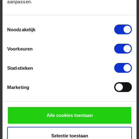
aanpassen.
precies? Met deze scan krijg jij een
overzicht van de kosten bij verzuim en de
verschillende verzekeringsopties.
Toestemmingsselectie
Noodzakelijk
DOE DE SCAN
Voorkeuren
Statistieken
Marketing
Alle cookies toestaan
Selectie toestaan