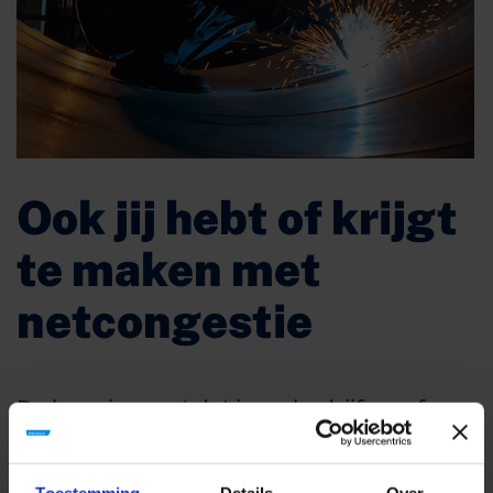
Ook jij hebt of krijgt
te maken met
netcongestie
De kans is groot dat jouw bedrijf nu of
binnen afzienbare tijd te maken krijgt met
de gevolgen van netcongestie. Daarom is