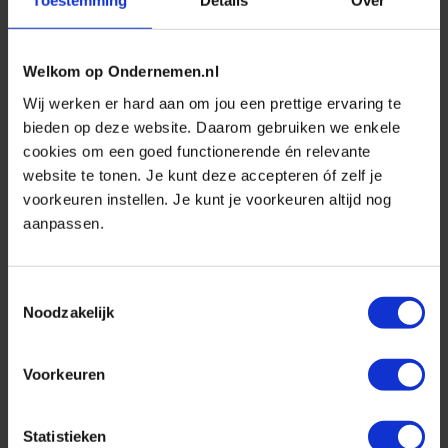
Toestemming
Details
Over
het belangrijk dat je inzicht krijgt in je
energieverbruik en waar mogelijk
Welkom op Ondernemen.nl
aanpassingen doet. En mocht de stroom
Wij werken er hard aan om jou een prettige ervaring te
uitvallen, hoe blijf jij dan ondernemen?
bieden op deze website. Daarom gebruiken we enkele
Zelfredzaamheid en toe kunnen met je
cookies om een goed functionerende én relevante
huidige contract, worden noodzaak.
website te tonen. Je kunt deze accepteren óf zelf je
voorkeuren instellen. Je kunt je voorkeuren altijd nog
Onderneem daarom actie. Ook als je nog
aanpassen.
niets merkt van netcongestie.
Toestemmingsselectie
Noodzakelijk
Voorkeuren
Statistieken