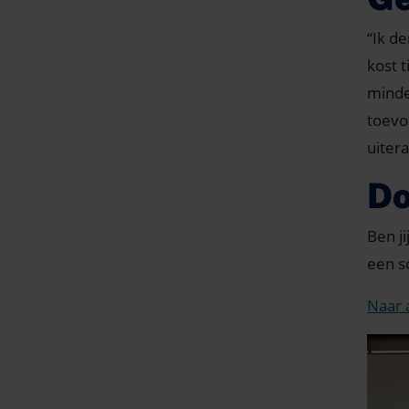
“Ik d
kost t
minde
toevo
uiter
Do
Ben j
een s
Naar a