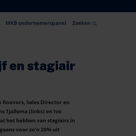
MKB ondernemerspanel
Zoeken
f en stagiair
vo Roovers, Sales Director en
s Tjallema (links) en Ivo
at het hebben van stagiairs in
rgaans voor zo’n 20% uit