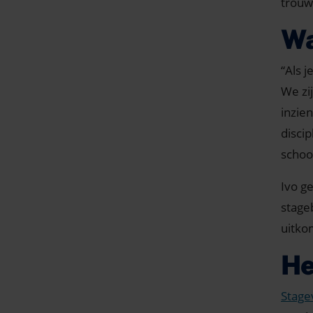
trouw
Wa
“Als j
We zi
inzie
disci
schoo
Ivo ge
stage
uitkom
He
Stage