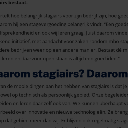
airs bestaat.
rtelt hoe belangrijk stagiairs voor zijn bedrijf zijn, hoe go
arom hij een stagevergoeding belangrijk vindt. “Een goede
lfsprekendheid en ook wij leren graag. Juist daarom vinde
ekend initiatief, met aandacht voor zaken rondom mbo-sta
dere bedrijven weer op een andere manier. Bestaat dé ma
 leren en daarvoor open staan is altijd een goed idee.”
arom stagiairs? Daarom 
van de mooie dingen aan het hebben van stagiairs is dat je
 Zowel op technisch als persoonlijk gebied. Onze begeleide
eiden en leren daar zelf ook van. We kunnen überhaupt vee
orbeeld over innovatie en nieuwe technologieën. Ze bren
op dat gebied meer dan wij. Er blijven ook regelmatig sta