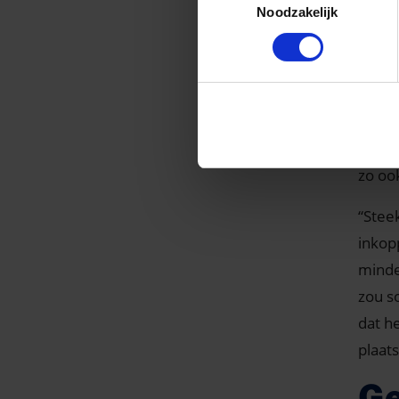
bedrij
Noodzakelijk
“Bij h
een a
en be
Hoe ka
goed 
zo oo
“Steek
inkopp
minde
zou s
dat h
plaats
Ge