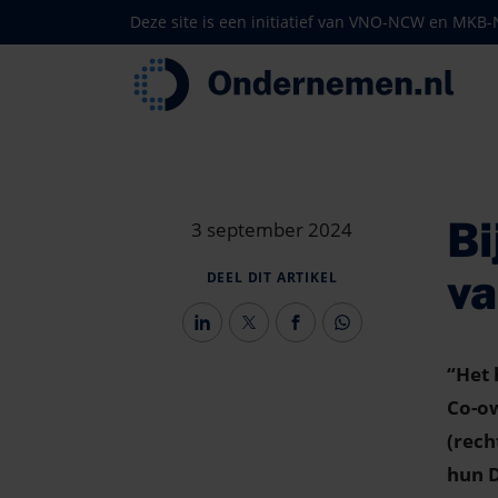
Deze site is een initiatief van VNO-NCW en MKB
Bi
3 september 2024
va
DEEL DIT ARTIKEL
“Het 
Co-ow
(rech
hun D