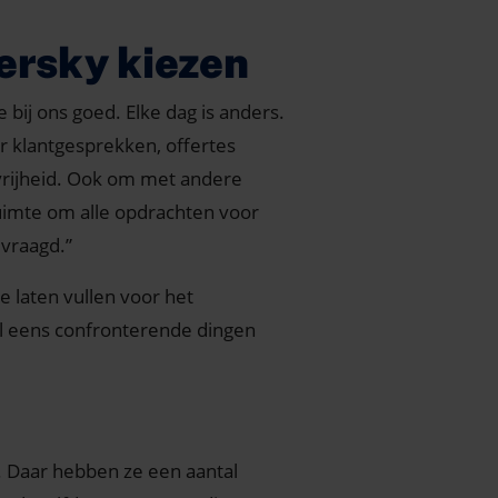
ersky kiezen
 je bij ons goed. Elke dag is anders.
 klantgesprekken, offertes
 vrijheid. Ook om met andere
ruimte om alle opdrachten voor
evraagd.”
te laten vullen voor het
el eens confronterende dingen
y. Daar hebben ze een aantal