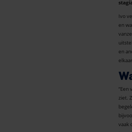
stagi
Ivo ve
en wa
vanze
uitst
en an
elkaar
Wa
“Een 
ziet.
begel
bijvo
vaak 