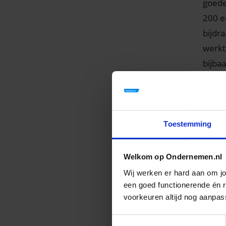
goede
200 e
bijdr
werkt
bijbaa
een b
En ov
onkos
Toestemming
koste
opnam
Welkom op Ondernemen.nl
In
Wij werken er hard aan om j
een goed functionerende én re
Ivo b
voorkeuren altijd nog aanpas
naar 
Toestemmingsselectie