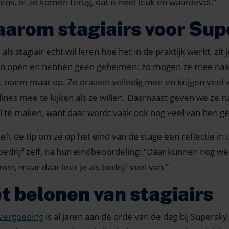
ens, of ze komen terug, dat is heel leuk en waardevol.”
arom stagiairs voor Sup
e als stagiair echt wil leren hoe het in de praktijk werkt, zit
jn open en hebben geen geheimen: zo mogen ze mee naar
n, noem maar op. Ze draaien volledig mee en krijgen veel
plines mee te kijken als ze willen. Daarnaast geven we ze 
l te maken, want daar wordt vaak ook nog veel van hen g
eft de tip om ze op het eind van de stage een reflectie in 
bedrijf zelf, na hun eindbeoordeling: “Daar kunnen nog w
en, maar daar leer je als bedrijf veel van.”
t belonen van stagiairs
vergoeding
is al jaren aan de orde van de dag bij Supersk