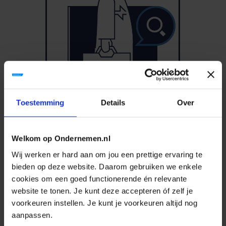
10 juni 2026
Toestemming
Details
Over
Zoektool: gekwalificeerde
installateurs en energie adviseurs
In het nieuwe en onafhankelijke Netcongestie
Welkom op Ondernemen.nl
Register vinden MKB-bedrijven gekwalificeerde
Wij werken er hard aan om jou een prettige ervaring te
bieden op deze website. Daarom gebruiken we enkele
installateurs en energie adviseurs met de juiste
cookies om een goed functionerende én relevante
kennis en ervaring in het aanpakken van
website te tonen. Je kunt deze accepteren óf zelf je
netcongestie vraagstukken. Netcongestie is
voorkeuren instellen. Je kunt je voorkeuren altijd nog
uitgegroeid tot een van de grootste knelpunten
aanpassen.
GA NAAR PAGINA