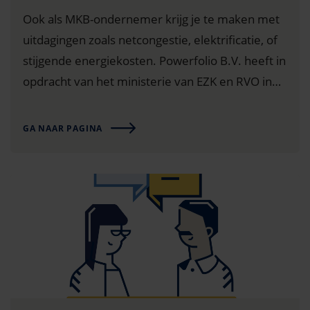
Ook als MKB-ondernemer krijg je te maken met
uitdagingen zoals netcongestie, elektrificatie, of
stijgende energiekosten. Powerfolio B.V. heeft in
opdracht van het ministerie van EZK en RVO in
samenwerking met veel verschillende partijen
een handreiking gemaakt speciaal voor MKB-
GA NAAR PAGINA
ondernemers. De praktische handreiking helpt je
om in korte tijd jouw…