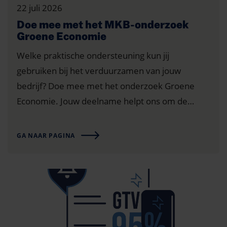
22 juli 2026
Doe mee met het MKB-onderzoek
Groene Economie
Welke praktische ondersteuning kun jij
gebruiken bij het verduurzamen van jouw
bedrijf? Doe mee met het onderzoek Groene
Economie. Jouw deelname helpt ons om de
knelpunten en behoeftes van ondernemers
beter te laten horen. Met dit onderzoek brengen
GA NAAR PAGINA
VNO-NCW en MKB-Nederland in kaart waar
ondernemers in de praktijk tegenaan lopen…