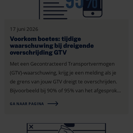
17 juni 2026
Voorkom boetes: tijdige
waarschuwing bij dreigende
overschrijding GTV
Met een Gecontracteerd Transportvermogen
(GTV)-waarschuwing, krijg je een melding als je
de grens van jouw GTV dreigt te overschrijden.
Bijvoorbeeld bij 90% of 95% van het afgesproken
vermogen. Zo weet je op tijd dat jouw verbruik
GA NAAR PAGINA
richting de limiet gaat. Je hebt dan nog tijd om
actie te ondernemen en…