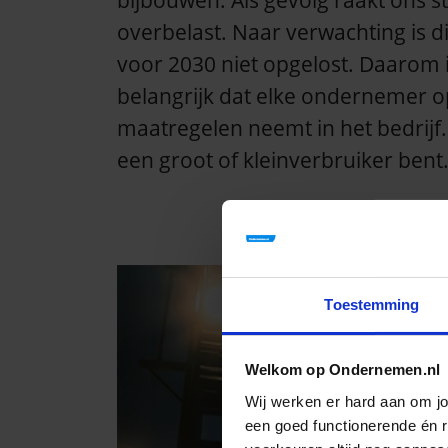
bijbouwen. Als gevolg raakt ons 
overbelast. Naar verwachting is di
voor 2030 niet opgelost. Daarom i
belangrijk dat elke ondernemer op
maatregelen neemt in het bedrijf.
een groot of kleinverbruiker bent
Toestemming
Welkom op Ondernemen.nl
Wij werken er hard aan om j
een goed functionerende én re