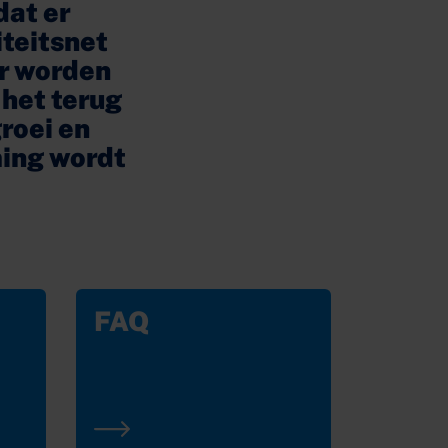
dat er
iteitsnet
er worden
 het terug
groei en
ming wordt
FAQ