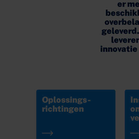
er me
beschikb
overbela
geleverd.
leveren
innovatie
Oplossings-
In
richtingen
o
v