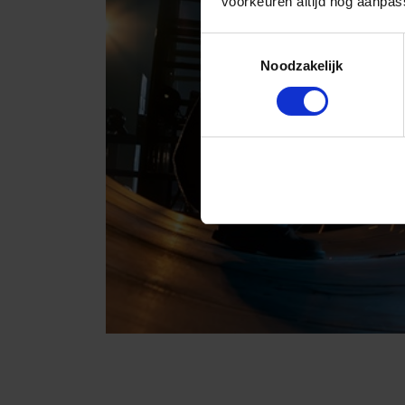
voorkeuren altijd nog aanpas
Toestemmingsselectie
Noodzakelijk