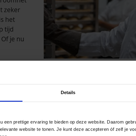
stroomnet
t zeker
s het
 tijd
 Of je nu
.
Wat z
Details
De kans is g
staan als j
ou een prettige ervaring te bieden op deze website. Daarom geb
levante website te tonen. Je kunt deze accepteren óf zelf je voo
wilt. Meer 