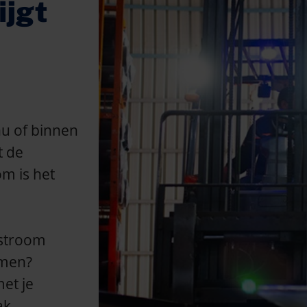
ijgt
nu of binnen
t de
m is het
 stroom
emen?
et je
ak.