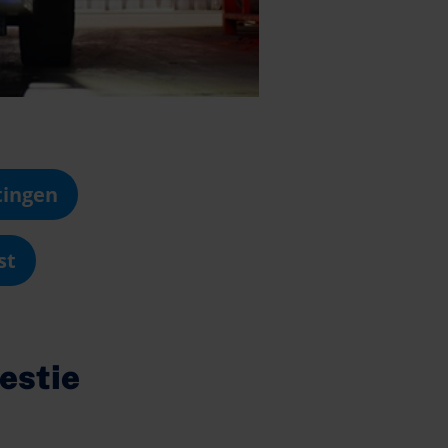
tingen
st
estie