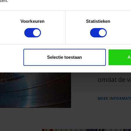
sen.
de wachtlij
aansluiting
Voorkeuren
Statistieken
stroomaansl
door dat pe
aansluiting
Ondanks for
Selectie toestaan
A
te breiden 
de komende
omdat de vra
MEER INFORMAT