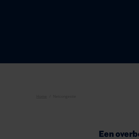
Home
Netcongestie
Een overb