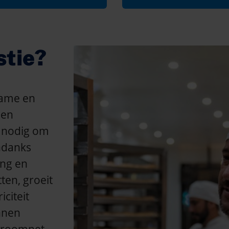
stie?
zame en
 en
s nodig om
Ondanks
ing en
ten, groeit
iciteit
nnen