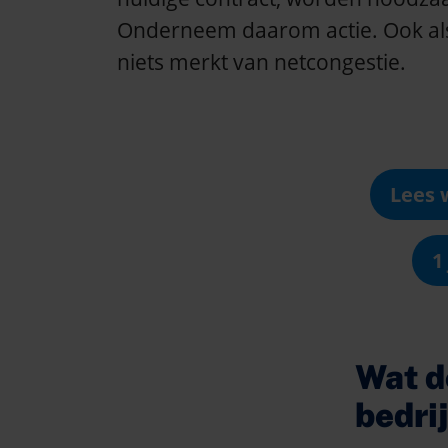
Onderneem daarom actie. Ook als
niets merkt van netcongestie.
Lees 
1
Wat d
bedri