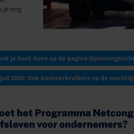
 je nog
wat je kunt doen op de pagina Oplossingsrich
 juli 2026: Ook kleinverbruikers op de wachtlij
oet het Programma Netcong
jfsleven voor ondernemers?