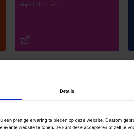
objectief werven.
Onderzoek
Wat werkt bij de aanpak van
stagediscriminatie?
Details
Vijf mechanismes die kunnen helpen,
door Kennisplatform Inclusief
samenleven
ou een prettige ervaring te bieden op deze website. Daarom geb
levante website te tonen. Je kunt deze accepteren óf zelf je voo