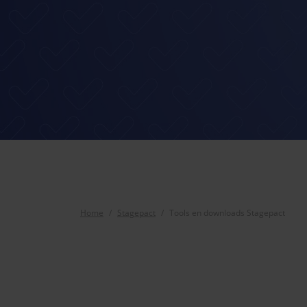
Home
Stagepact
Tools en downloads Stagepact