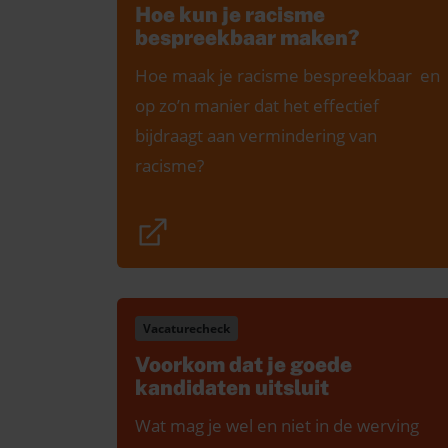
Hoe kun je racisme
bespreekbaar maken?
Hoe maak je racisme bespreekbaar en
op zo’n manier dat het effectief
bijdraagt aan vermindering van
racisme?
Vacaturecheck
Voorkom dat je goede
kandidaten uitsluit
Wat mag je wel en niet in de werving