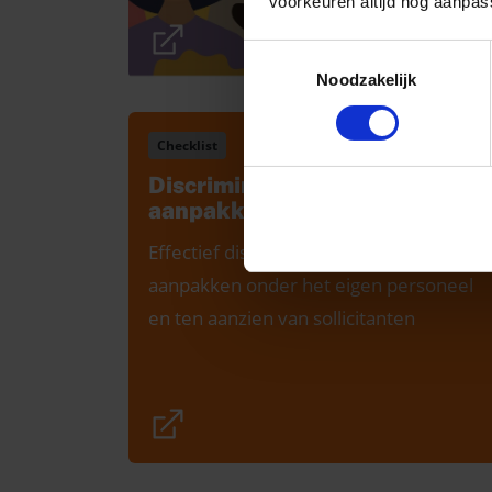
voorkeuren altijd nog aanpas
Toestemmingsselectie
Noodzakelijk
Checklist
Discriminatie voorkomen en
aanpakken
Effectief discriminatie voorkomen en
aanpakken onder het eigen personeel
en ten aanzien van sollicitanten