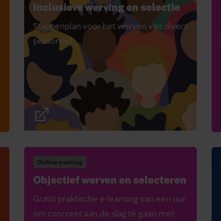
Inclusieve werving en selectie
Stappenplan voor het werven van divers
personeel
Online training
Objectief werven en selecteren
Gratis praktische e-learning van een uur
om concreet aan de slag te gaan met