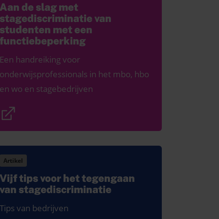
Aan de slag met
stagediscriminatie van
studenten met een
functiebeperking
Een handreiking voor
onderwijsprofessionals in het mbo, hbo
en wo en stagebedrijven
Artikel
Vijf tips voor het tegengaan
van stagediscriminatie
Tips van bedrijven