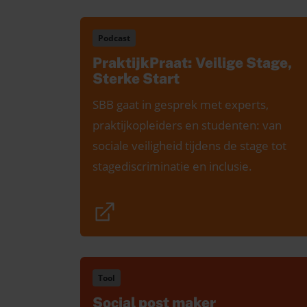
Podcast
PraktijkPraat: Veilige Stage,
Sterke Start
SBB gaat in gesprek met experts,
praktijkopleiders en studenten: van
sociale veiligheid tijdens de stage tot
stagediscriminatie en inclusie.
Tool
Social post maker