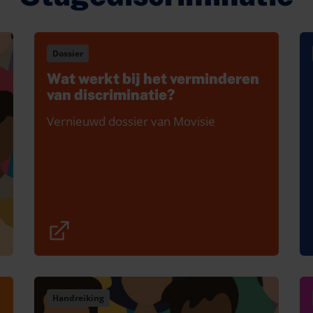
Dossier
Wat werkt bij het verminderen
van discriminatie?
Vernieuwd dossier van Movisie
Handreiking