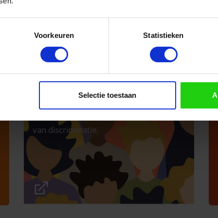
sen.
Voorkeuren
Statistieken
Database
Anti-discriminatie
Selectie toestaan
A
In deze database zijn interventies
opgenomen voor een effectieve aanpak
van discriminatie.