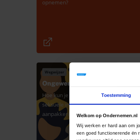
opnemen?
Wegwijzer
Ongewenst gedrag
Hoe kun je pesten, discriminatie en
Toestemming
seksuele intimidatie herkennen en
aanpakken?
Welkom op Ondernemen.nl
Wij werken er hard aan om j
een goed functionerende én re