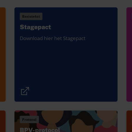
Basistekst
Stagepact
Download hier het Stagepact
Protocol
BPV-protocol