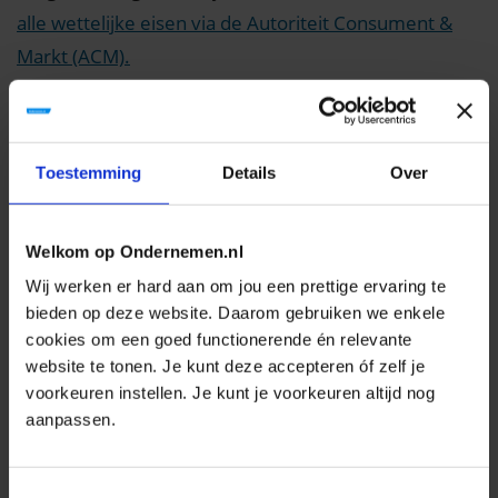
alle wettelijke eisen via de Autoriteit Consument &
Markt (ACM).
Blijf ook op de hoogte van nieuwe regels. Op
deze website van de Kamer van Koophandel (KVK)
staan de actuele wijzigingen.
Toestemming
Details
Over
Transparantie en duidelijkheid zijn belangrijk voor
Welkom op Ondernemen.nl
klanten. Vermeld in algemene voorwaarden de
Wij werken er hard aan om jou een prettige ervaring te
rechten en plichten die jij en je klant hebben. Zo staat
bieden op deze website. Daarom gebruiken we enkele
er in algemene voorwaarden hoe jij omgaat met
cookies om een goed functionerende én relevante
bedenktijd, garantie, betaalverplichting en klachten.
website te tonen. Je kunt deze accepteren óf zelf je
Op deze website
kun je gratis Algemene
voorkeuren instellen. Je kunt je voorkeuren altijd nog
aanpassen.
Voorwaarden voor webwinkels downloaden.
Tip:
vermeld de voorwaarden ook op andere plekken
Toestemmingsselectie