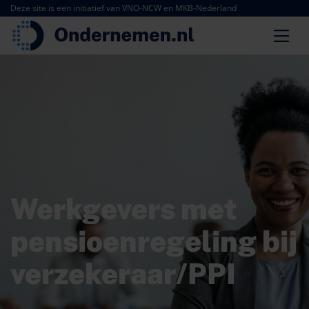
Deze site is een initiatief van VNO-NCW en MKB-Nederland
Werkgevers met
pensioenregeling bij
verzekeraar/PPI