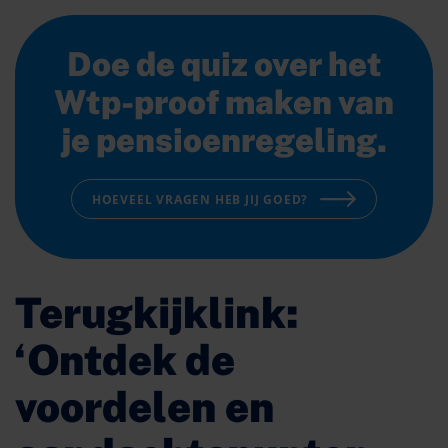
Doe de quiz over het
Wtp-proof maken van
je pensioenregeling.
HOEVEEL VRAGEN HEB JIJ GOED?
Terugkijklink:
‘Ontdek de
voordelen en